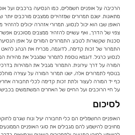
הרכיבה על אופניים חשמליים, כמו הנסיעה ברכבים ועל אופ
מתאונות. ישנם תמרורים שמזהירים ממצבים מורכבים יותר 
האופן שבו הוא יכול לנסוע. תמרורי אזהרה יכולים להזהיר מ
צפוי של הדרך, ואף עשויים להזהיר ממצבים מסוכנים אפשרי
סכנות שקשורות לטבע. התמרורים המורים על אופן הנסיעה
התמרור של זכות קדימה, לדוגמה, מכריח את הנהג להאט את
לנסוע כרגיל. דוגמא נוספת לתמרור שמגביל את מהירות ה
בנוסף לתמרורים אלה, ישנו תמרור המורה על עצירה מוחלט
כף יד המורה לעצור ולתת זכות קדימה לכלי תחבורה אחרים
על חיי הרוכבים ועל החיים של האחרים המשתמשים בכבישי
לסיכום
האופניים החשמליים הם כלי תחבורה יעיל ונוח שגרם לחוק
מחויבים להישמע להם מגבילים את סוגי האופניים הממונעים,
להישמע לחוקי התנועה ולתמרורים השונים שנמצאים בדרך. ה