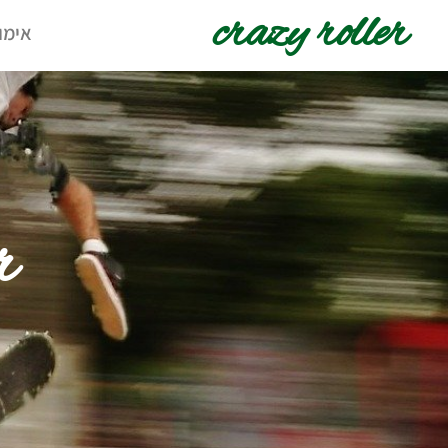
crazy roller
אימו
r