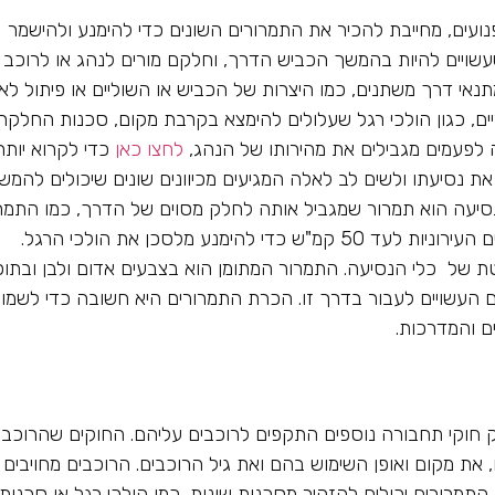
נועים, מחייבת להכיר את התמרורים השונים כדי להימנע ולהישמר
שעשויים להיות בהמשך הכביש הדרך, וחלקם מורים לנהג או לרוכב 
תנאי דרך משתנים, כמו היצרות של הכביש או השוליים או פיתול לא
ים, כגון הולכי רגל שעלולים להימצא בקרבת מקום, סכנות החלקה 
 לפעמים מגבילים את מהירותו של הנהג,
לחצו כאן
כדי לקרוא יותר.
 נסיעתו ולשים לב לאלה המגיעים מכיוונים שונים שיכולים להמשי
נסיעה הוא תמרור שמגביל אותה לחלק מסוים של הדרך, כמו התמר
המורה על דרך עירונית. התמרור מגביל את המהירות בדרכים העירוניות לעד 50 קמ"ש כדי להימנע מלסכן את הולכי הרגל.
ת של כלי הנסיעה. התמרור המתומן הוא בצבעים אדום ולבן ובתוכ
 העשויים לעבור בדרך זו. הכרת התמרורים היא חשובה כדי לשמו
ם והמדרכות.
ק חוקי תחבורה נוספים התקפים לרוכבים עליהם. החוקים שהרוכבי
 את מקום ואופן השימוש בהם ואת גיל הרוכבים. הרוכבים מחויבים
תמרורים יכולים להזהיר מסכנות שונות, כמו הולכי רגל או סכנות