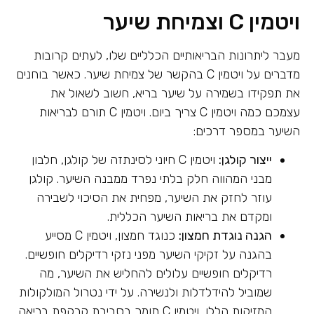
ויטמין C וצמיחת שיער
מעבר ליתרונות הבריאותיים הכלליים שלו, לעתים קרובות
מדברים על ויטמין C בהקשר של צמיחת שיער. כאשר בוחנים
את תפקידו בשמירה על שיער בריא, חשוב לשאול את
עצמכם כמה ויטמין C צריך ביום. ויטמין C תורם לבריאות
השיער במספר דרכים:
ייצור קולגן:
ויטמין C חיוני לסינתזה של קולגן, חלבון
מבני המהווה חלק בלתי נפרד ממבנה השיער. קולגן
עוזר לחזק את השיער, מפחית את הסיכוי לשבירה
ומקדם את בריאות השיער הכללית.
הגנה נוגדת חמצון:
כנוגד חמצון, ויטמין C מסייע
בהגנה על זקיקי השיער מפני נזקי רדיקלים חופשיים.
רדיקלים חופשיים עלולים להחליש את השיער, מה
שמוביל להידלדלות ולנשירה. על ידי נטרול המולקולות
המזיקות הללו, ויטמין C תומך בסביבת קרקפת בריאה