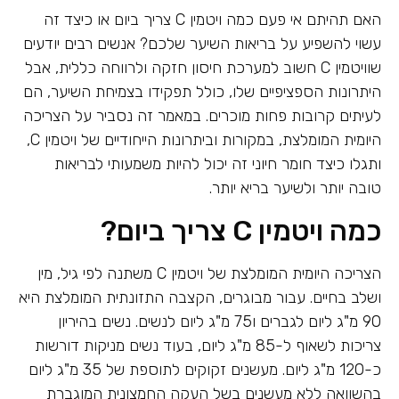
האם תהיתם אי פעם כמה ויטמין C צריך ביום או כיצד זה
עשוי להשפיע על בריאות השיער שלכם? אנשים רבים יודעים
שוויטמין C חשוב למערכת חיסון חזקה ולרווחה כללית, אבל
היתרונות הספציפיים שלו, כולל תפקידו בצמיחת השיער, הם
לעיתים קרובות פחות מוכרים. במאמר זה נסביר על הצריכה
היומית המומלצת, במקורות וביתרונות הייחודיים של ויטמין C,
ותגלו כיצד חומר חיוני זה יכול להיות משמעותי לבריאות
טובה יותר ולשיער בריא יותר.
כמה ויטמין C צריך ביום?
הצריכה היומית המומלצת של ויטמין C משתנה לפי גיל, מין
ושלב בחיים. עבור מבוגרים, הקצבה התזונתית המומלצת היא
90 מ"ג ליום לגברים ו75 מ"ג ליום לנשים. נשים בהיריון
צריכות לשאוף ל-85 מ"ג ליום, בעוד נשים מניקות דורשות
כ-120 מ"ג ליום. מעשנים זקוקים לתוספת של 35 מ"ג ליום
בהשוואה ללא מעשנים בשל העקה החמצונית המוגברת