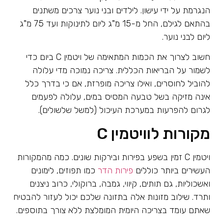
הנגרמת על ידי עישון. לילדים ובני נוער צרכים משתנים
בהתאם לגילם, החל מ-15 מ"ג ליום לתינוקות ועד 75 מ"ג
ליום לבני נוער.
חשוב לצרוך את הכמות המתאימה של ויטמין C ביום כדי
לשמור על הבריאות הכללית. צריכה נמוכה מדי עלולה
להוביל לחוסרים, ואילו צריכה מופרזת, אם כי בדרך כלל
אינה מזיקה בשל טבעה המסיס במים, עלולה לפעמים
לגרום להפרעות במערכת העיכול (למשל שלשולים).
מקורות לוויטמין C
ויטמין C זמין בשפע בפירות ובירקות שונים. כמה מהמקורות
העשירים ביותר כוללים
פירות הדר
כמו תפוזים, לימונים
ואשכוליות, גם תותים, קיווי, גמבה, ברוקולי, כרוב ניצנים
ותרד. שילוב מזונות אלה בתזונה שלכם יכול לעזור להבטיח
שאתם עומד בצריכה היומית המומלצת ללא צורך בתוספים.