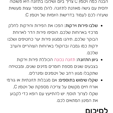
הבנה כמה ויטמין C צריך ביום ושילובו בתזונה היא פשוטה
יחסית עם גישה מאוזנת לתזונה. להלן מספר עצות מעשיות
שיעזרו לכם לעמוד בדרישות היומיות של ויטמין C:
שלבו פירות וירקות:
הפכו את הפירות והירקות לחלק
מרכזי בארוחות שלכם. הוסיפו פירות הדר לארוחת
הבוקר שלכם, תיהנו ממגוון פירות יער כחטיפים ושלבו
ירקות כמו גמבה וברוקולי בארוחות הצוהריים והערב
שלכם.
גיוון התזונה:
תזונה נכונה
הכוללת פירות וירקות
בצבעים שונים מספת חומרים מזינים שונים, ומבטיחה
שתקבלו מגוון רחב של ויטמינים ומינרלים.
שקלו שימוש בתוספים:
אם מגבלות תזונתיות או גורמי
אורח חיים מקשים על צריכה מספקת של ויטמין C,
שקלו לצרוך תוסף. יש להתייעץ עם רופא כדי לקבוע
את המינון המתאים לכם.
לסיכום