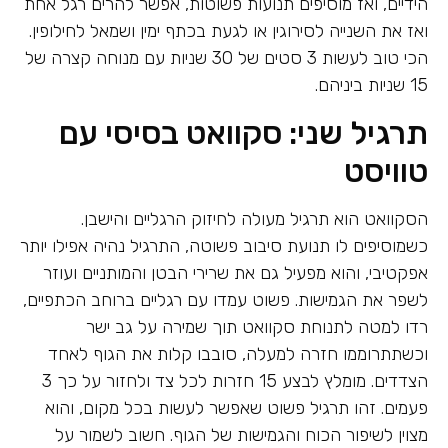
הידיים, ואז מוסיפים תנועות פשוטות, אפשר להרים רגל אחת
ואז את השנייה לסירוגין או לגעת בכתף ימין ושמאל לחילופין.
הכי טוב לעשות 3 סטים של 30 שניות עם מנוחה קצרה של
15 שניות ביניהם.
תרגיל שני: סקוואט בסיסי עם
טוויסט
הסקוואט הוא תרגיל מעולה לחיזוק הרגליים והישבן.
כשמוסיפים לו תנועת סיבוב פשוטה, התרגיל נהיה אפילו יותר
אפקטיבי, והוא מפעיל גם את שרירי הבטן והמותניים ועוזר
לשפר את הגמישות. פשוט עמדו עם רגליים ברוחב הכתפיים,
רדו למטה לתנוחת סקוואט תוך שמירה על גב ישר
וכשתתרוממו חזרה למעלה, סובבו קלות את הגוף לאחד
הצדדים. מומלץ לבצע 15 חזרות לכל צד ולחזור על כך 3
פעמים. זהו תרגיל פשוט שאפשר לעשות בכל מקום, והוא
מצוין לשיפור הכוח והגמישות של הגוף. חשוב לשמור על