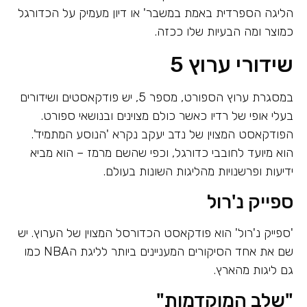
הליגה הספרדית באמת במשבר' או דיון מעמיק על הכדורגל
כמוצר ומה הבעיות שלו ככזה.
שידורי ערוץ 5
במסגרת ערוץ הספורט, מספר 5, יש פודקאסטים ושידורים
בעלי אופי של רדיו כאשר כולם מצוינים ובנושאי ספורט.
הפודקאסט המצוין של נדב יעקב נקרא 'הנוסע המתמיד'.
הוא מיועד לחובבי כדורגל, וכפי שהשם מרמז – הוא מביא
ידיעות ופרשנויות מהליגות השונות בעולם.
ספייק נ'רול
'ספייק נ'רול' הוא פודקאסט הכדורסל המצוין של הערוץ. יש
שם את אחד הסיקורים המעניינים ביותר לליגת הNBA כמו
גם ליגות מהארץ.
"שלב המוקדמות"