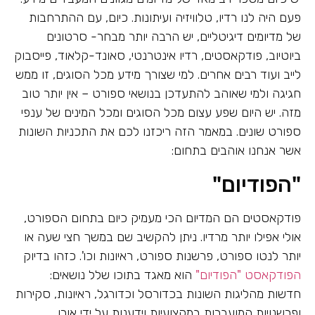
פעם היה לנו רדיו, טלוויזיה ועיתונות. כיום, עם ההתרחבות
של מדיומים דיגיטליים, יש הרבה יותר מבחר- סרטונים
ביוטיוב, פודקאסטים, רדיו אינטרנטי, סאונד-קלאוד, פייסבוק
לייב ועוד רבים אחרים. למי שצורך מידע מכל הסוגים, זו ממש
חגיגה ולמי שאוהב להתעדכן בנושאי ספורט – אין יותר טוב
מזה. יש היום שפע עצום מכל הסוגים ומכל המינים של ענפי
ספורט שונים. במאמר הזה ריכזנו לכם את התכניות השונות
אשר אנחנו אוהבים בתחום:
"הפודיום"
פודקאסטים הם המדיום הכי מעמיק כיום בתחום הספורט,
אולי אפילו יותר מרדיו. ניתן להקשיב שם במשך חצי שעה או
יותר לנטו ספורט, פרשנות ספורט, ראיונות וכו'. כזהו בדיוק
הפודקאסט "הפודיום"
הוא מאגד בתוכו שלל נושאים:
חדשות מהליגות השונות בכדורסל וכדורגל, ראיונות, סקירות
ופרשנויות המועברות במקצועיות וידענות על ידי אורן