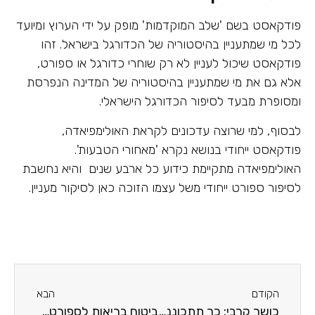
פודקאסט בשם 'שלב המוקדמות' מופק על ידי הערוץ ומיועד
לכל מי שמתעניין בהיסטוריה של הכדורגל בישראל. זהו
פודקאסט שיכול לעניין לא רק שוחרי כדורגל או ספורט,
אלא גם את מי שמתעניין בהיסטוריה של המדינה הנפרסת
ומסופרת מבעד לסיפור הכדורגל הישראלי.
לבסוף, למי שרוצה עדכונים לקראת האולימפיאדה,
פודקאסט ייחודי בנושא נקרא 'מאחורי הטבעות'.
האולימפיאדה מתקיימת כידוע כל ארבע שנים והיא נחשבת
לסיפור ספורט ייחודי משל עצמו הזוכה כאן לסיקור מעניין.
הקודם
הבא
כושר קרבי: כך תתכוננו לשירות משמעותי ביחידות קרביות
ביטוח בריאות לספורטאים: למה אתם צריכים את זה?