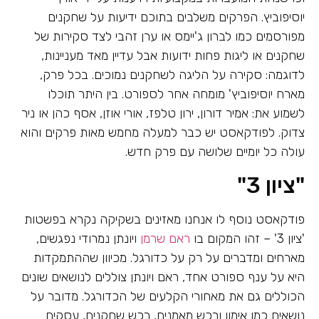
יוסיפוביץ. הפרקים משלבים בתוכם ידיעות על שחקנים
מפורסמים כמו לברון ג'יימס או ערן זהבי לצד סקירות של
שחקנים או ליגות פחות ידועות אבל עדיין מאד מעניינות,
לדוגמה: סקירה על הליגה לשחקנים נמוכים. בכל פרק,
מארח יוסיפוביץ' מומחה אחר לספורט. בין היתר תוכלו
לשמוע את: אמיר דורון, ירון טלפז, אורי אוזן, אסף כהן או ניר
צדוק. לפודקאסט יש כבר למעלה מחמש מאות פרקים והוא
עולה כל יומיים שלושה עם פרק חדש.
"ציון 3"
פודקאסט נוסף לו אנחנו מאזינים בשקיקה נקרא בפשטות
'ציון 3' – זהו המקום בו
ראם שרמן
ויונתן נמרודי נפגשים,
מארחים ומדברים על רק על כדורגל. מכיוון שההתמקדות
היא על ענף ספורט אחד, ראם ויונתן צוללים לנושאים שונים
הכוללים גם את מאחורי הקלעים של הכדורגל. מדובר על
נושאים כמו אימון ורכש מאמנים, רכש שחקנים, עסקים